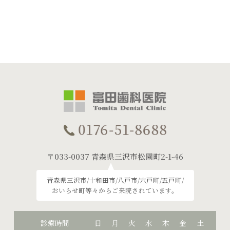
〒033-0037 青森県三沢市松園町2-1-46
青森県三沢市/十和田市/八戸市/六戸町/五戸町/
おいらせ町等々からご来院されています。
診療時間
日
月
火
水
木
金
土